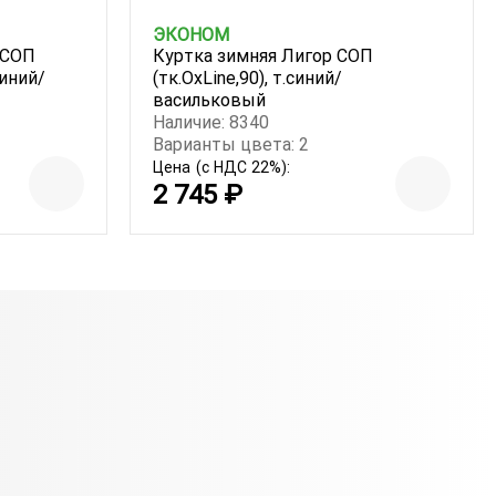
ЭКОНОМ
 СОП
Куртка зимняя Лигор СОП
синий/
(тк.OxLine,90), т.синий/
васильковый
Наличие: 8340
Варианты цвета: 2
Цена
(с НДС 22%):
2 745 ₽