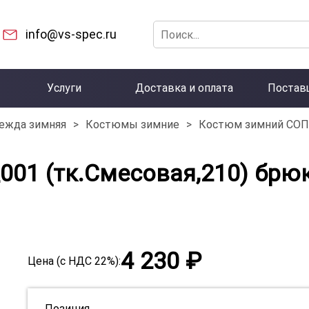
info@vs-spec.ru
Услуги
Доставка и оплата
Постав
ежда зимняя
>
Костюмы зимние
>
Костюм зимний СОП К
01 (тк.Смесовая,210) брю
4 230 ₽
Цена (с НДС 22%):
Позиция