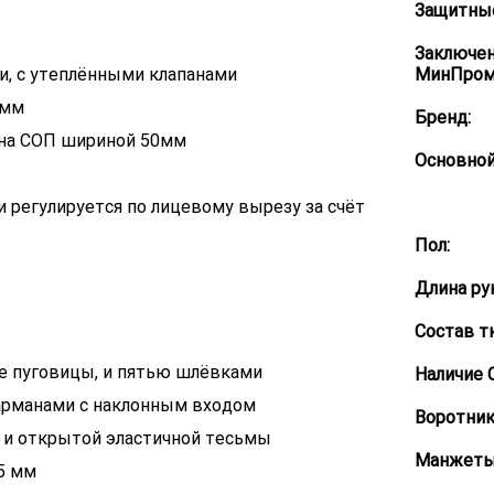
Защитные
Заключе
и, с утеплёнными клапанами
МинПром
 мм
Бренд:
ена СОП шириной 50мм
Основной
и регулируется по лицевому вырезу за счёт
Пол:
Длина ру
Состав т
е пуговицы, и пятью шлёвками
Наличие 
арманами с наклонным входом
Воротник
 и открытой эластичной тесьмы
Манжеты
5 мм