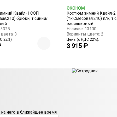
ЭКОНОМ
имний Квайл-1 СОП
Костюм зимний Квайл-2
вая,210) брюки, т.синий/
(тк.Смесовая,210) п/к, т.
вый
васильковый
13325
Наличие: 13100
цвета: 3
Варианты цвета: 2
С 22%):
Цена
(с НДС 22%):
₽
3 915 ₽
на него в ближайшее время.