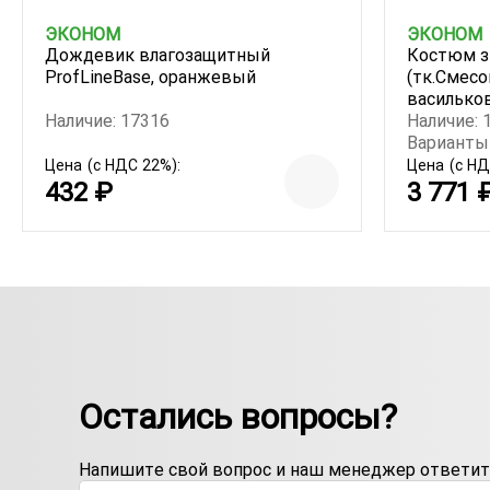
ЭКОНОМ
ЭКОНОМ
Дождевик влагозащитный
Костюм з
ProfLineBase, оранжевый
(тк.Смесо
василько
Наличие: 17316
Наличие: 
Варианты 
Цена
(с НДС 22%):
Цена
(с НД
432 ₽
3 771 
Остались вопросы?
Напишите свой вопрос и наш менеджер ответит 