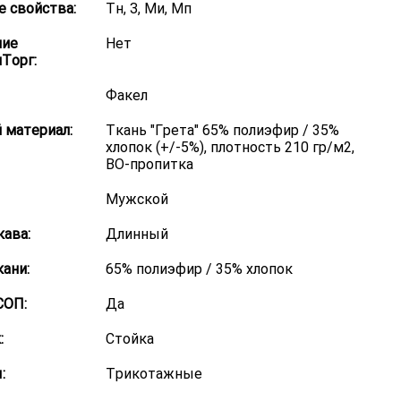
 свойства:
Тн, З, Ми, Мп
ние
Нет
Торг:
Факел
 материал:
Ткань "Грета" 65% полиэфир / 35%
хлопок (+/-5%), плотность 210 гр/м2,
ВО-пропитка
Мужской
кава:
Длинный
кани:
65% полиэфир / 35% хлопок
СОП:
Да
:
Стойка
:
Трикотажные