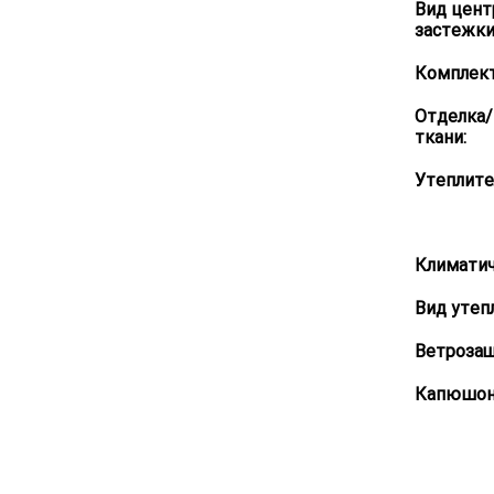
Вид цент
застежки 
Комплект
Отделка
ткани:
Утеплите
Климатич
Вид утеп
Ветрозащ
Капюшон