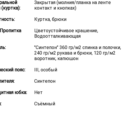
ральной
Закрытая (молния/планка на ленте
(куртка):
контакт и кнопках)
ность:
Куртка, брюки
/Пропитка
Цветоустойчивое крашение,
Водоотталкивающая
ль:
"Синтепон" 360 гр/м2 спинка и полочки,
240 гр/м2 рукава и брюки, 120 гр/м2
воротник, капюшон
еский пояс:
III, особый
лителя:
Синтепон
итная юбка:
Нет
:
Съёмный