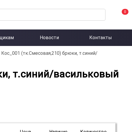
0
щикам
Новости
Контакты
ос_001 (тк.Смесовая,210) брюки, т.синий/
ки, т.синий/васильковый
Цена
Наличие
Количество