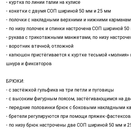
- куртка по линии талии на кулисе
- кокетки с двумя СОП шириной 50 мм и 25 мм
- полочки с накладными верхними и нижними карманам
- по низу полочек и спинки настрочена СОП шириной 50
- рукава с трикотажными манжетами, по низу настроч
- воротник втачной, отложной
- капюшон пристёгивается к куртке тесьмой «молния» 
шнура и фиксаторов
БРЮКИ:
- с застёжкой гульфика на три петли и пуговицы
- с высоким фигурным поясом, застёгивающимся на дв
- передние половинки брюк с боковыми накладными к
- бретели регулируются при помощи пряжек-фастексов
- по низу брюк настрочены две СОП шириной 50 мм и 2