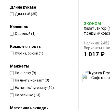
Длина рукава
Длинный (35)
ЭКОНОМ
Капюшон
Халат Лигор (
т.серый/кра
Съёмный (1)
Наличие: 2452
Комплектность
Варианты цве
1 017 ₽
Куртка, брюки (1)
Манжеты
На кнопку (9)
На ленту-контакт (3)
На петлю/пуговицу (10)
На резинке (13)
Материал накладок