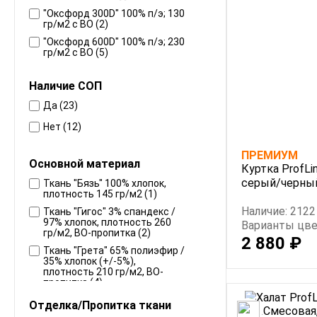
"Оксфорд 300D" 100% п/э; 130
гр/м2 с ВО (2)
"Оксфорд 600D" 100% п/э; 230
гр/м2 с ВО (5)
Наличие СОП
Да (23)
Нет (12)
ПРЕМИУМ
Основной материал
Куртка ProfLi
серый/черны
Ткань "Бязь" 100% хлопок,
плотность 145 гр/м2 (1)
Наличие: 2122
Ткань "Гигос" 3% спандекс /
97% хлопок, плотность 260
Варианты цве
гр/м2, ВО-пропитка (2)
2 880 ₽
Ткань "Грета" 65% полиэфир /
35% хлопок (+/-5%),
плотность 210 гр/м2, ВО-
пропитка (4)
Ткань "Диагональ" 100%
Отделка/Пропитка ткани
хлопок, плотность 195 гр/м2