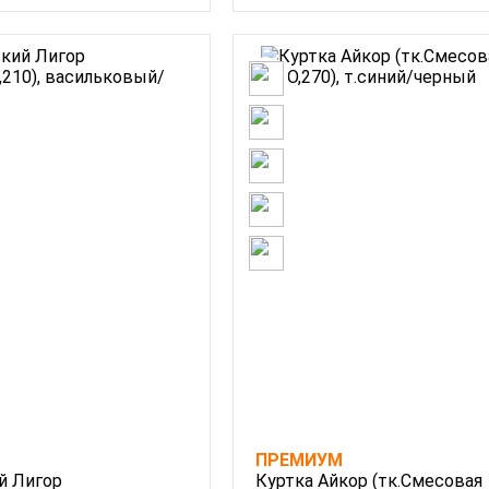
ПРЕМИУМ
й Лигор
Куртка Айкор (тк.Смесовая