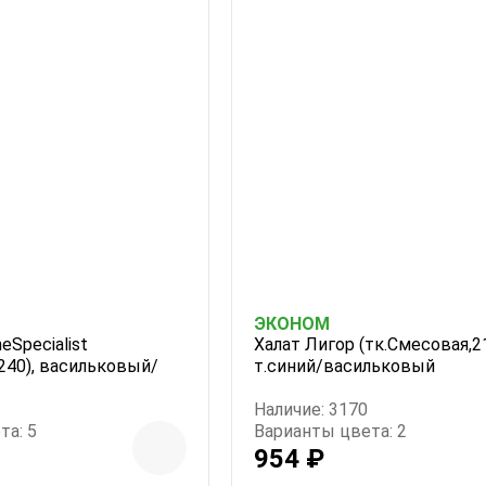
ЭКОНОМ
eSpecialist
Халат Лигор (тк.Смесовая,21
240), васильковый/
т.синий/васильковый
Наличие: 3170
та: 5
Варианты цвета: 2
954 ₽