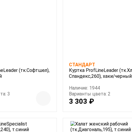
СТАНДАРТ
neLeader (тк.Софтшел),
Куртка ProfLineLeader (тк.Х
й
Спандекс,260), хаки/черный
Наличие: 1944
та: 3
Варианты цвета: 2
3 303 ₽