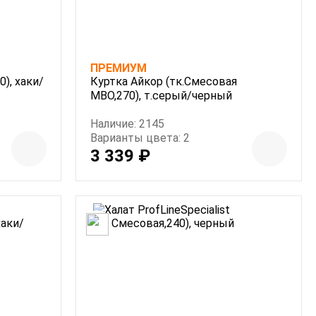
ПРЕМИУМ
), хаки/
Куртка Айкор (тк.Смесовая
МВО,270), т.серый/черный
Наличие: 2145
Варианты цвета: 2
3 339 ₽