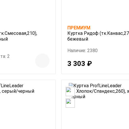
ПРЕМИУМ
тк.Смесовая,210),
Куртка Ридоф (тк.Канвас,270
сный
бежевый
Наличие: 2380
та: 2
3 303 ₽