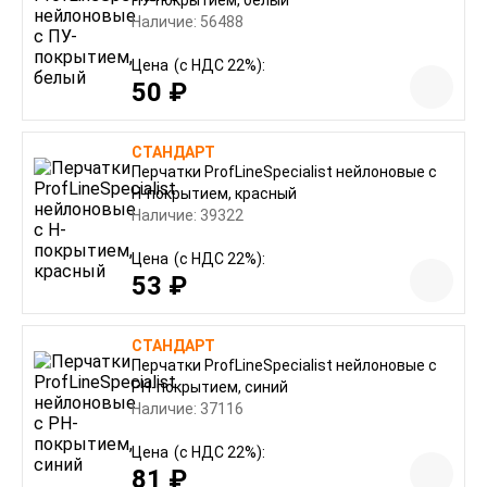
ПУ-покрытием, белый
Наличие: 56488
Цена
(с НДС 22%):
50 ₽
СТАНДАРТ
Перчатки ProfLineSpecialist нейлоновые с
Н-покрытием, красный
Наличие: 39322
Цена
(с НДС 22%):
53 ₽
СТАНДАРТ
Перчатки ProfLineSpecialist нейлоновые с
РН-покрытием, синий
Наличие: 37116
Цена
(с НДС 22%):
81 ₽