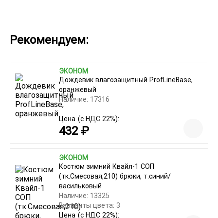
Рекомендуем:
ЭКОНОМ
Дождевик влагозащитный ProfLineBase,
оранжевый
Наличие: 17316
Цена
(с НДС 22%):
432 ₽
ЭКОНОМ
Костюм зимний Квайл-1 СОП
(тк.Смесовая,210) брюки, т.синий/
васильковый
Наличие: 13325
Варианты цвета: 3
Цена
(с НДС 22%):