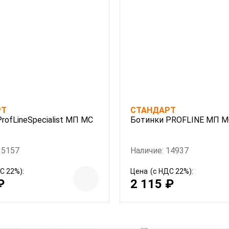
РТ
СТАНДАРТ
rofLineSpecialist МП МС
Ботинки PROFLINE МП 
15157
Наличие: 14937
С 22%):
Цена
(с НДС 22%):
₽
2 115 ₽