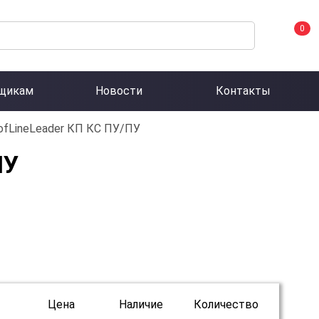
0
щикам
Новости
Контакты
ofLineLeader КП КС ПУ/ПУ
ПУ
Цена
Наличие
Количество