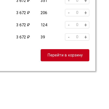
-
+
3 672 ₽
351
-
+
3 672 ₽
206
-
+
3 672 ₽
124
-
+
3 672 ₽
39
Перейти в корзину