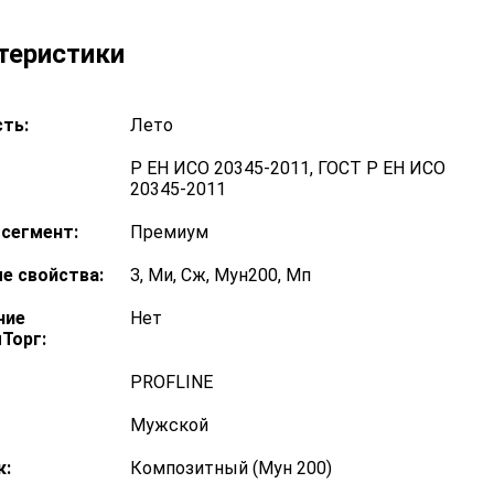
теристики
ть:
Лето
Р ЕН ИСО 20345-2011, ГОСТ Р ЕН ИСО
20345-2011
сегмент:
Премиум
е свойства:
З, Ми, Сж, Мун200, Мп
ние
Нет
Торг:
PROFLINE
Мужской
к:
Композитный (Мун 200)