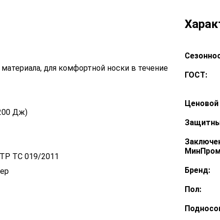
Харак
Сезоннос
материала, для комфортной носки в течение
ГОСТ:
Ценовой 
200 Дж)
Защитны
Заключе
МинПром
 ТР ТС 019/2011
Бренд:
мер
Пол:
Подносо