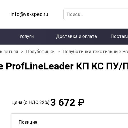
info@vs-spec.ru
Услуги
Доставка и оплата
Постав
ь летняя
>
Полуботинки
>
Полуботинки текстильные Pr
 ProfLineLeader КП КС ПУ/
3 672 ₽
Цена (с НДС 22%):
Позиция