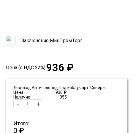
Заключение МинПромТорг
936 ₽
Цена (с НДС 22%):
Ледоход Антигололед Под каблук арт. Север 6
Цена
936 ₽
Наличие
355
-
+
Итого:
0 ₽