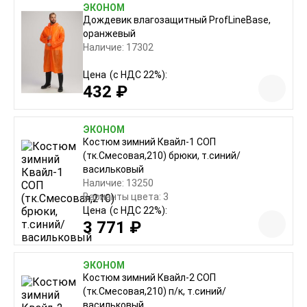
ЭКОНОМ
Дождевик влагозащитный ProfLineBase,
оранжевый
Наличие: 17302
Цена
(с НДС 22%):
432 ₽
ЭКОНОМ
Костюм зимний Квайл-1 СОП
(тк.Смесовая,210) брюки, т.синий/
васильковый
Наличие: 13250
Варианты цвета: 3
Цена
(с НДС 22%):
3 771 ₽
ЭКОНОМ
Костюм зимний Квайл-2 СОП
(тк.Смесовая,210) п/к, т.синий/
васильковый