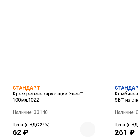
СТАНДАРТ
СТАНДА
Крем регенерирующий Элен™
Комбинез
100мл,1022
SB™ из сп
Наличие: 33140
Наличие: 
Цена
(с НДС 22%):
Цена
(с НД
62 ₽
261 ₽