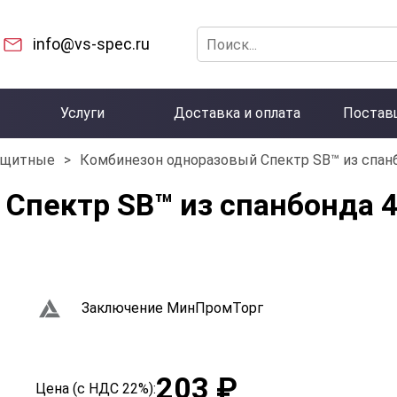
info@vs-spec.ru
Услуги
Доставка и оплата
Постав
ащитные
>
Комбинезон одноразовый Спектр SB™ из спанб
Спектр SB™ из спанбонда 4
Заключение МинПромТорг
203 ₽
Цена (с НДС 22%):