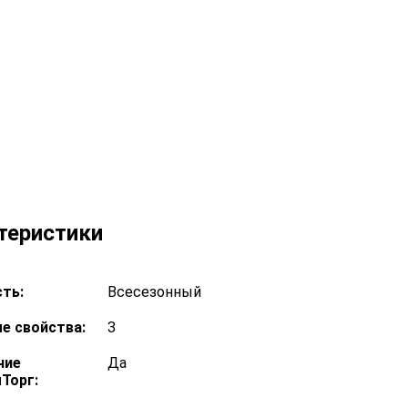
теристики
ть:
Всесезонный
е свойства:
З
ние
Да
Торг: