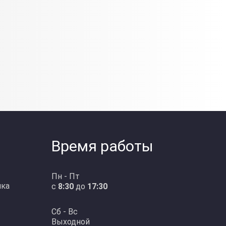
Время работы
Пн - Пт
ика
с
8:30
до
17:30
Сб - Вс
Выходной