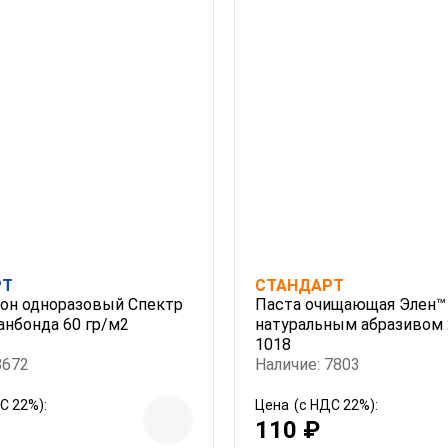
РТ
СТАНДАРТ
он одноразовый Спектр
Паста очищающая Элен™
анбонда 60 гр/м2
натуральным абразивом 
1018
8672
Наличие: 7803
С 22%):
Цена
(с НДС 22%):
110 ₽