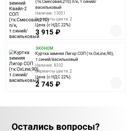
(тк.Смесовая,210) п/к, т.синий/
васильковый
Наличие: 13051
Варианты цвета: 2
Цена
(с НДС 22%):
3 915 ₽
ЭКОНОМ
Куртка зимняя Лигор СОП (тк.OxLine,90),
т.синий/васильковый
Наличие: 8332
Варианты цвета: 2
Цена
(с НДС 22%):
2 745 ₽
Остались вопросы?