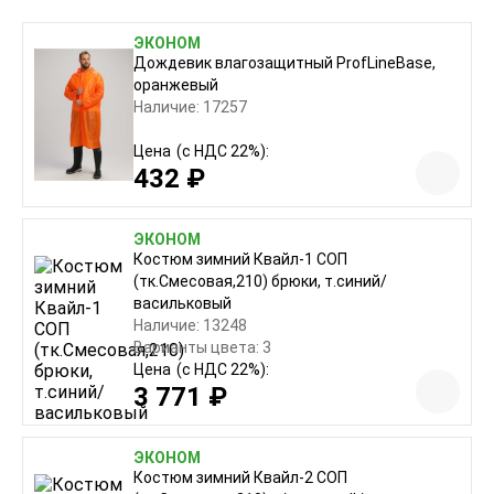
ЭКОНОМ
Дождевик влагозащитный ProfLineBase,
оранжевый
Наличие: 17257
Цена
(с НДС 22%):
432 ₽
ЭКОНОМ
Костюм зимний Квайл-1 СОП
(тк.Смесовая,210) брюки, т.синий/
васильковый
Наличие: 13248
Варианты цвета: 3
Цена
(с НДС 22%):
3 771 ₽
ЭКОНОМ
Костюм зимний Квайл-2 СОП