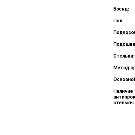
Бренд:
Пол:
Подносо
Подошва
Стелька:
Метод кр
Оcновной
Наличие
антипро
стельки: