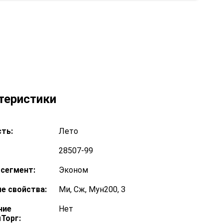
теристики
ть:
Лето
28507-99
сегмент:
Эконом
е свойства:
Ми, Сж, Мун200, З
ние
Нет
Торг: