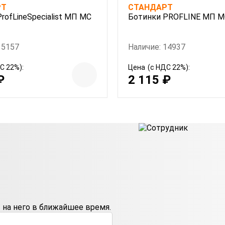
РТ
СТАНДАРТ
rofLineSpecialist МП МС
Ботинки PROFLINE МП 
15157
Наличие: 14937
С 22%):
Цена
(с НДС 22%):
₽
2 115 ₽
на него в ближайшее время.