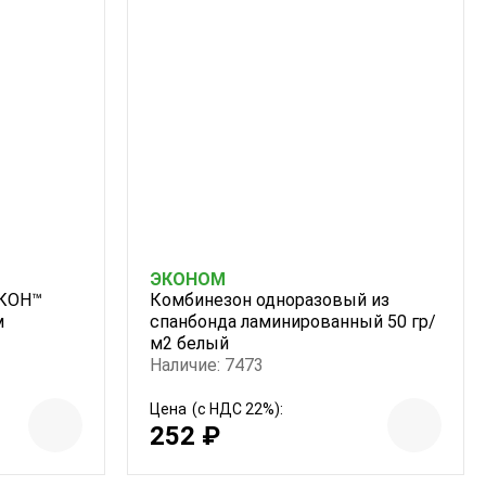
ЭКОНОМ
АКОН™
Комбинезон одноразовый из
м
спанбонда ламинированный 50 гр/
м2 белый
Наличие: 7473
Цена
(с НДС 22%):
252 ₽