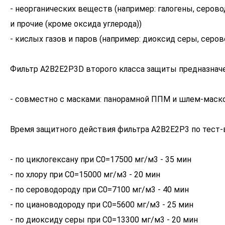
- неорганических веществ (например: галогены, серово
и прочие (кроме оксида углерода))
- кислых газов и паров (например: диоксид серы, серов
Фильтр A2B2E2P3D второго класса защиты предназначе
- совместно с масками: панорамной ППМ и шлем-маск
Время защитного действия фильтра A2B2E2P3 по тест
- по циклогексану при С0=17500 мг/м3 - 35 мин
- по хлору при С0=15000 мг/м3 - 20 мин
- по сероводороду при С0=7100 мг/м3 - 40 мин
- по циановодороду при С0=5600 мг/м3 - 25 мин
- по диоксиду серы при С0=13300 мг/м3 - 20 мин