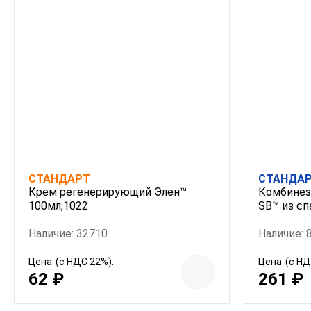
СТАНДАРТ
СТАНДА
Крем регенерирующий Элен™
Комбинез
100мл,1022
SB™ из сп
Наличие: 32710
Наличие: 
Цена
(с НДС 22%):
Цена
(с НД
62 ₽
261 ₽