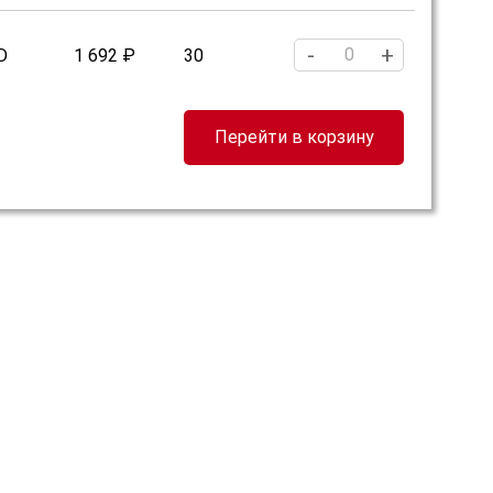
-
+
D
1 692 ₽
30
Перейти в корзину