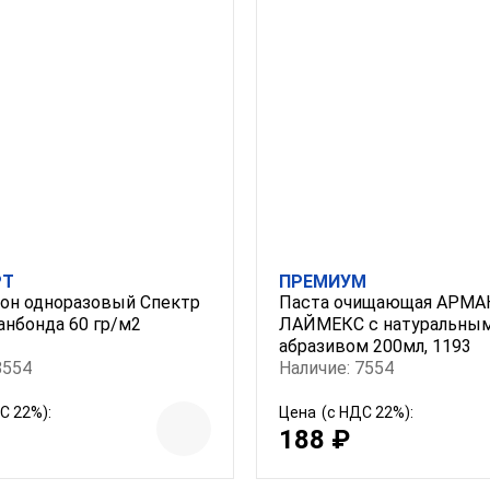
РТ
ПРЕМИУМ
он одноразовый Спектр
Паста очищающая АРМ
анбонда 60 гр/м2
ЛАЙМЕКС с натуральны
абразивом 200мл, 1193
8554
Наличие: 7554
С 22%):
Цена
(с НДС 22%):
188 ₽