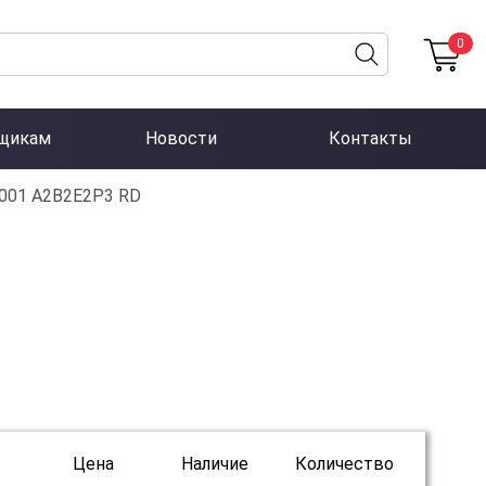
0
щикам
Новости
Контакты
001 А2В2Е2Р3 RD
Цена
Наличие
Количество