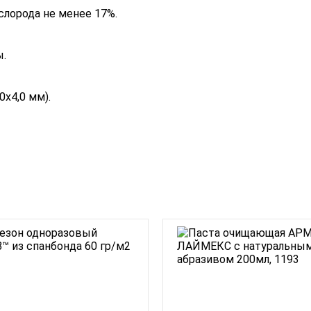
слорода не менее 17%.
ы.
х4,0 мм).