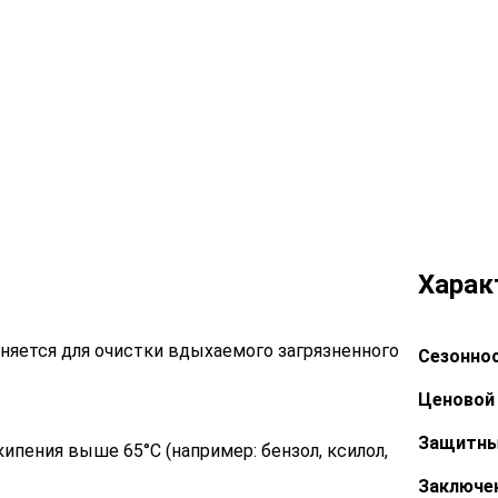
Харак
яется для очистки вдыхаемого загрязненного
Сезоннос
Ценовой 
Защитны
кипения выше 65°С (например: бензол, ксилол,
Заключе