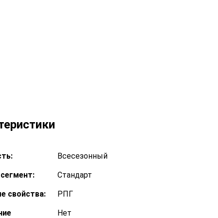
теристики
ть:
Всесезонный
сегмент:
Стандарт
е свойства:
РПГ
ние
Нет