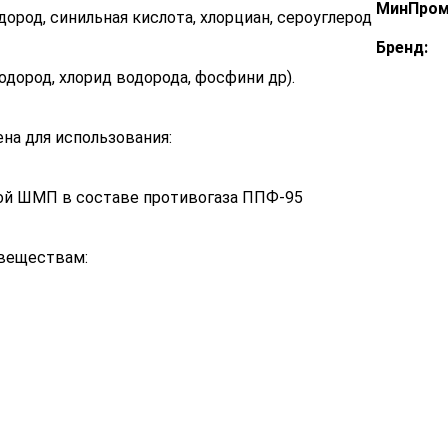
МинПром
дород, синильная кислота, хлорциан, сероуглерод
Бренд:
одород, хлорид водорода, фосфини др).
на для использования:
ой ШМП в составе противогаза ППФ-95
-веществам: