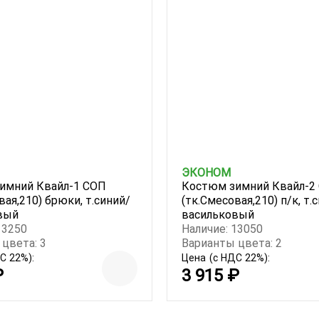
ЭКОНОМ
имний Квайл-1 СОП
Костюм зимний Квайл-2
вая,210) брюки, т.синий/
(тк.Смесовая,210) п/к, т.
вый
васильковый
13250
Наличие: 13050
цвета: 3
Варианты цвета: 2
С 22%):
Цена
(с НДС 22%):
₽
3 915 ₽