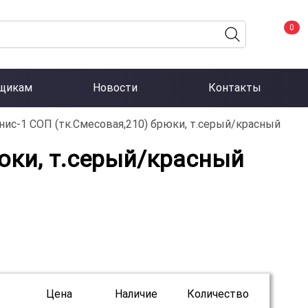
0
щикам
Новости
Контакты
ис-1 СОП (тк.Смесовая,210) брюки, т.серый/красный
юки, т.серый/красный
Цена
Наличие
Количество