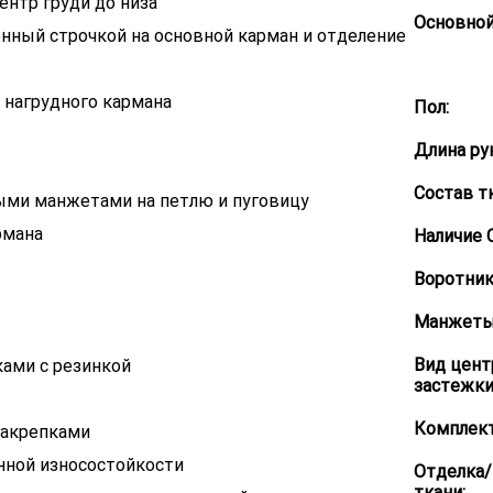
ентр груди до низа
Основной
ённый строчкой на основной карман и отделение
 нагрудного кармана
Пол:
Длина ру
Состав т
ными манжетами на петлю и пуговицу
рмана
Наличие 
Воротник
Манжеты
Вид цент
ками с резинкой
застежки 
Комплект
закрепками
нной износостойкости
Отделка
ткани: