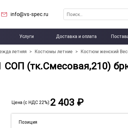
info@vs-spec.ru
Услуги
Доставка и оплата
Постав
ежда летняя
>
Костюмы летние
>
Костюм женский Весн
 СОП (тк.Смесовая,210) бр
2 403 ₽
Цена (с НДС 22%):
Позиция