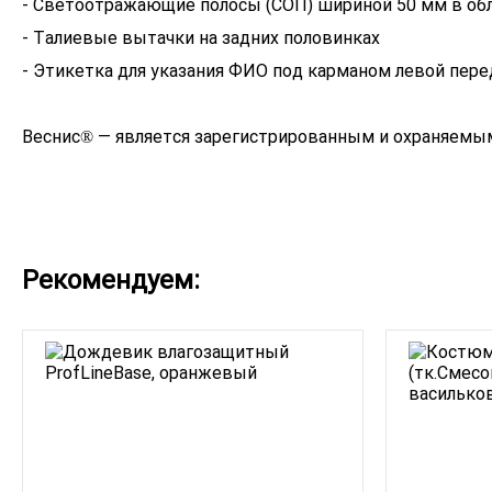
- Светоотражающие полосы (СОП) шириной 50 мм в об
- Талиевые вытачки на задних половинках
- Этикетка для указания ФИО под карманом левой пер
Веснис® — является зарегистрированным и охраняемым
Рекомендуем: