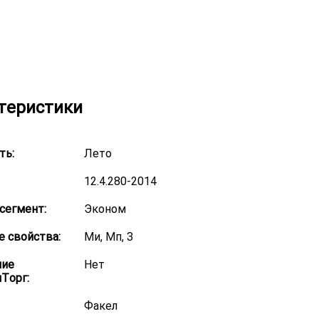
теристики
ть:
Лето
12.4.280-2014
сегмент:
Эконом
 свойства:
Ми, Мп, З
ние
Нет
Торг:
Факел