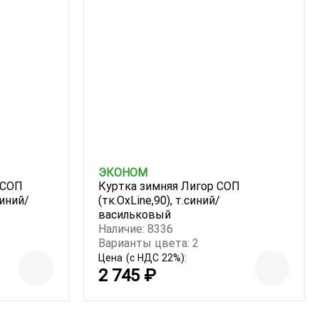
ЭКОНОМ
 СОП
Куртка зимняя Лигор СОП
синий/
(тк.OxLine,90), т.синий/
васильковый
Наличие: 8336
Варианты цвета: 2
Цена
(с НДС 22%):
2 745 ₽