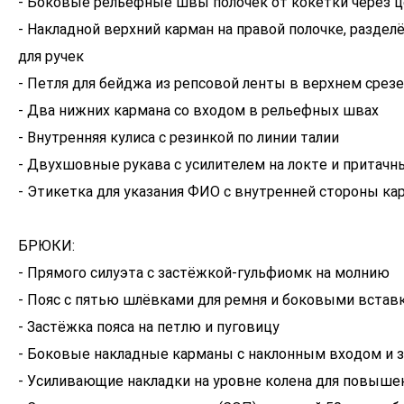
- Боковые рельефные швы полочек от кокетки через ц
- Накладной верхний карман на правой полочке, раздел
для ручек
- Петля для бейджа из репсовой ленты в верхнем срезе
- Два нижних кармана со входом в рельефных швах
- Внутренняя кулиса с резинкой по линии талии
- Двухшовные рукава с усилителем на локте и притач
- Этикетка для указания ФИО с внутренней стороны ка
БРЮКИ:
- Прямого силуэта с застёжкой-гульфиомк на молнию
- Пояс с пятью шлёвками для ремня и боковыми встав
- Застёжка пояса на петлю и пуговицу
- Боковые накладные карманы с наклонным входом и 
- Усиливающие накладки на уровне колена для повыше