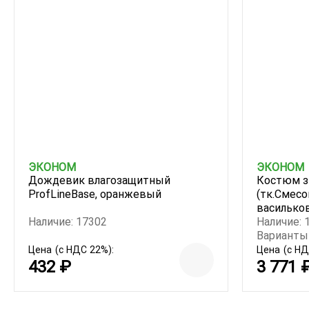
ЭКОНОМ
ЭКОНОМ
Дождевик влагозащитный
Костюм з
ProfLineBase, оранжевый
(тк.Смесо
василько
Наличие: 17302
Наличие: 
Варианты 
Цена
(с НДС 22%):
Цена
(с НД
432 ₽
3 771 