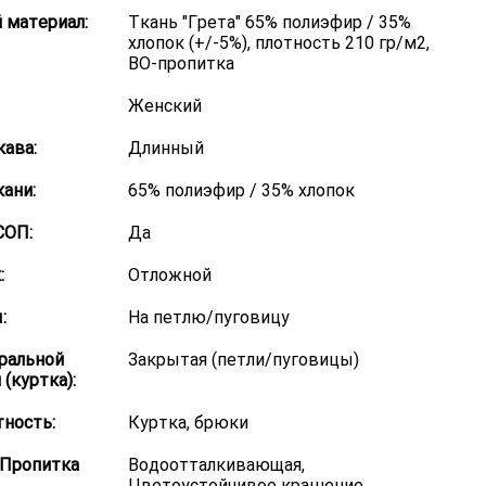
 материал:
Ткань "Грета" 65% полиэфир / 35%
хлопок (+/-5%), плотность 210 гр/м2,
ВО-пропитка
Женский
кава:
Длинный
кани:
65% полиэфир / 35% хлопок
СОП:
Да
:
Отложной
:
На петлю/пуговицу
ральной
Закрытая (петли/пуговицы)
(куртка):
ность:
Куртка, брюки
/Пропитка
Водоотталкивающая,
Цветоустойчивое крашение