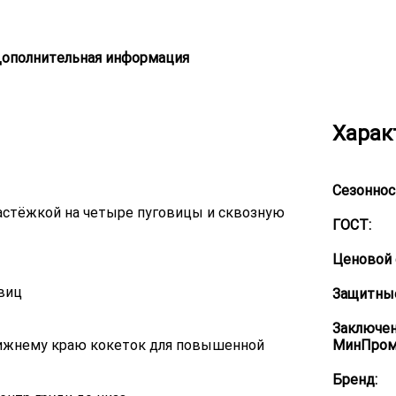
ополнительная информация
Харак
Сезоннос
 застёжкой на четыре пуговицы и сквозную
ГОСТ:
Ценовой 
овиц
Защитные
Заключе
нижнему краю кокеток для повышенной
МинПром
Бренд: