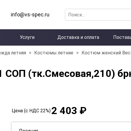
info@vs-spec.ru
Услуги
Доставка и оплата
Постав
ежда летняя
>
Костюмы летние
>
Костюм женский Весн
 СОП (тк.Смесовая,210) б
2 403 ₽
Цена (с НДС 22%):
Позиция