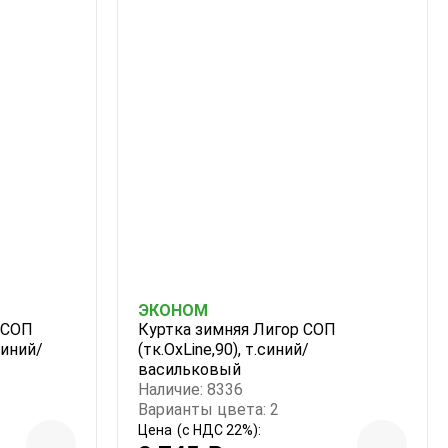
ЭКОНОМ
 СОП
Куртка зимняя Лигор СОП
синий/
(тк.OxLine,90), т.синий/
васильковый
Наличие: 8336
Варианты цвета: 2
Цена
(с НДС 22%):