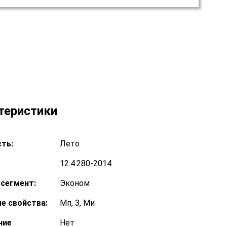
теристики
ть:
Лето
12.4.280-2014
сегмент:
Эконом
е свойства:
Мп, З, Ми
ние
Нет