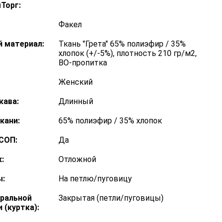
Торг:
Факел
 материал:
Ткань "Грета" 65% полиэфир / 35%
хлопок (+/-5%), плотность 210 гр/м2,
ВО-пропитка
Женский
кава:
Длинный
кани:
65% полиэфир / 35% хлопок
СОП:
Да
:
Отложной
:
На петлю/пуговицу
тральной
Закрытая (петли/пуговицы)
 (куртка):