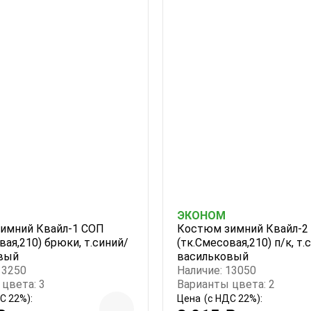
ЭКОНОМ
имний Квайл-1 СОП
Костюм зимний Квайл-2
вая,210) брюки, т.синий/
(тк.Смесовая,210) п/к, т.
вый
васильковый
13250
Наличие: 13050
цвета: 3
Варианты цвета: 2
С 22%):
Цена
(с НДС 22%):