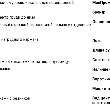
нижнему краю кокеток для повышенной
МинПром
Бренд:
ентр груди до низа
Основной
ённый строчкой на основной карман и отделение
е нагрудного кармана
Пол:
Длина ру
Состав т
ными манжетами на петлю и пуговицу
рмана
Наличие 
Воротник
Манжеты
Вид цен
ками с резинкой
застежки