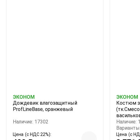
ЭКОНОМ
ЭКОНОМ
Дождевик влагозащитный
Костюм з
ProfLineBase, оранжевый
(тк.Смесо
василько
Наличие: 17302
Наличие: 
Варианты 
Цена
(с НДС 22%):
Цена
(с НД