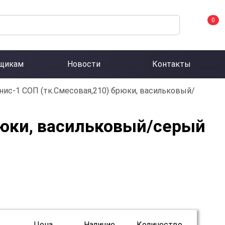
0
щикам
Новости
Контакты
ис-1 СОП (тк.Смесовая,210) брюки, васильковый/
рюки, васильковый/серый
Цена
Наличие
Количество