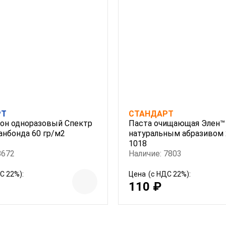
РТ
СТАНДАРТ
он одноразовый Спектр
Паста очищающая Элен™
анбонда 60 гр/м2
натуральным абразивом 
1018
8672
Наличие: 7803
С 22%):
Цена
(с НДС 22%):
110 ₽