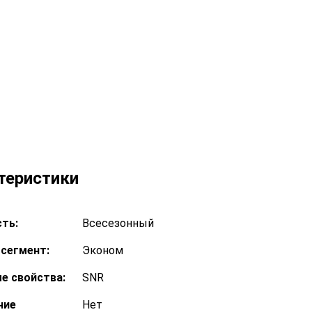
теристики
ть:
Всесезонный
сегмент:
Эконом
е свойства:
SNR
ние
Нет