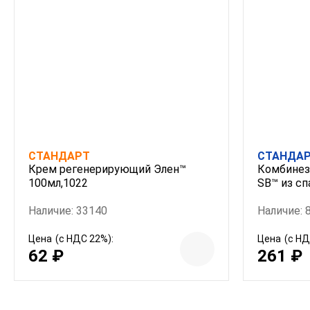
СТАНДАРТ
СТАНДА
Крем регенерирующий Элен™
Комбинез
100мл,1022
SB™ из сп
Наличие: 33140
Наличие: 
Цена
(с НДС 22%):
Цена
(с НД
62 ₽
261 ₽