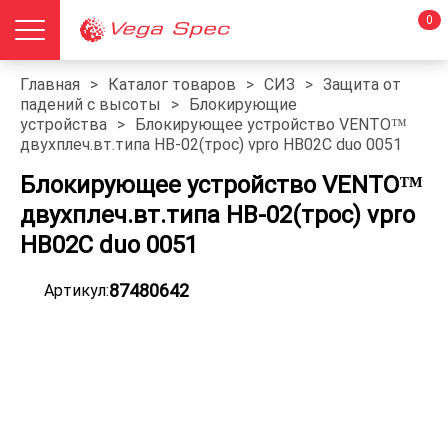
0
Главная
>
Каталог товаров
>
СИЗ
>
Защита от
падений с высоты
>
Блокирующие
устройства
>
Блокирующее устройство VENTO™
двухплеч.вт.типа НВ-02(трос) vpro HB02C duo 0051
Блокирующее устройство VENTO™
двухплеч.вт.типа НВ-02(трос) vpro
HB02C duo 0051
87480642
Артикул: