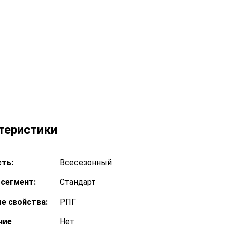
теристики
ть:
Всесезонный
сегмент:
Стандарт
е свойства:
РПГ
ние
Нет