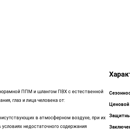
Харак
норамной ППМ и шлангом ПВХ с естественной
Сезоннос
ия, глаз и лица человека от:
Ценовой 
Защитны
присутствующих в атмосферном воздухе, при их
в условиях недостаточного содержания
Заключе