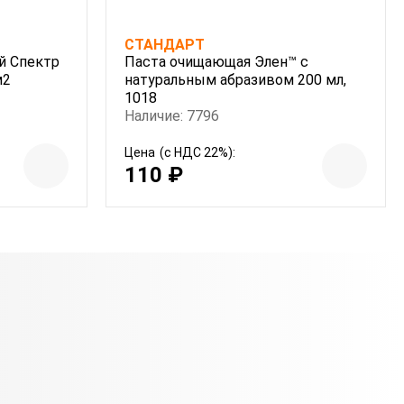
СТАНДАРТ
й Спектр
Паста очищающая Элен™ с
м2
натуральным абразивом 200 мл,
1018
Наличие: 7796
Цена
(с НДС 22%):
110 ₽