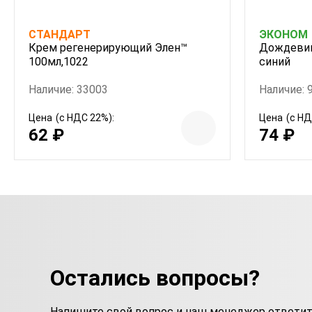
СТАНДАРТ
ЭКОНОМ
Крем регенерирующий Элен™
Дождевик
100мл,1022
синий
Наличие: 33003
Наличие: 
Цена
(с НДС 22%):
Цена
(с НД
62 ₽
74 ₽
Остались вопросы?
Напишите свой вопрос и наш менеджер ответит 