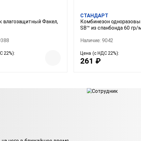
СТАНДАРТ
 влагозащитный Факел,
Комбинезон одноразовы
SB™ из спанбонда 60 гр/
9388
Наличие: 9042
С 22%):
Цена
(с НДС 22%):
261 ₽
на него в ближайшее время.