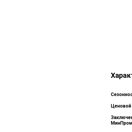
Харак
Сезоннос
Ценовой 
Заключе
МинПром