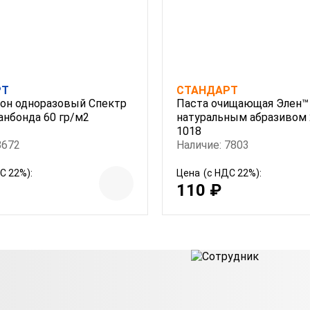
РТ
СТАНДАРТ
он одноразовый Спектр
Паста очищающая Элен™
анбонда 60 гр/м2
натуральным абразивом 
1018
8672
Наличие: 7803
С 22%):
Цена
(с НДС 22%):
110 ₽