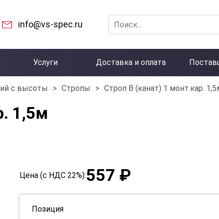
info@vs-spec.ru
Услуги
Доставка и оплата
Постав
ний с высоты
>
Стропы
>
Строп В (канат) 1 монт.кар. 1,5
. 1,5м
557 ₽
Цена (с НДС 22%):
Позиция