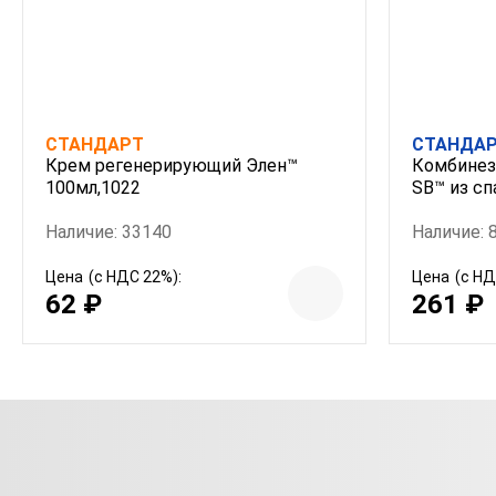
СТАНДАРТ
СТАНДА
Крем регенерирующий Элен™
Комбинез
100мл,1022
SB™ из сп
Наличие: 33140
Наличие: 
Цена
(с НДС 22%):
Цена
(с НД
62 ₽
261 ₽