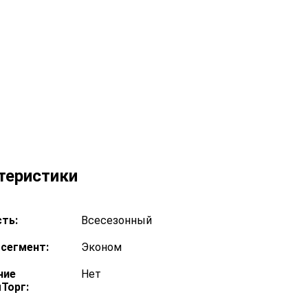
теристики
ть:
Всесезонный
сегмент:
Эконом
ние
Нет
Торг: